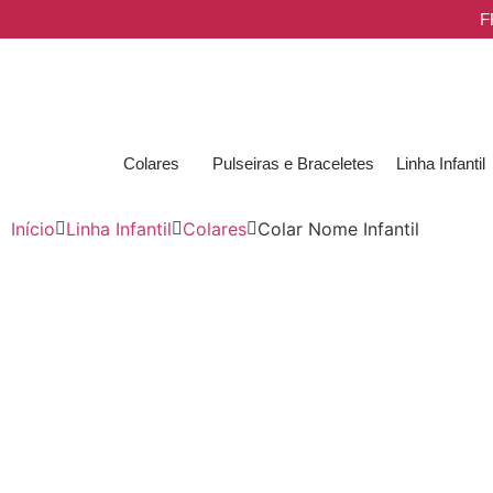
F
Colares
Pulseiras e Braceletes
Linha Infantil
Início
Linha Infantil
Colares
Colar Nome Infantil